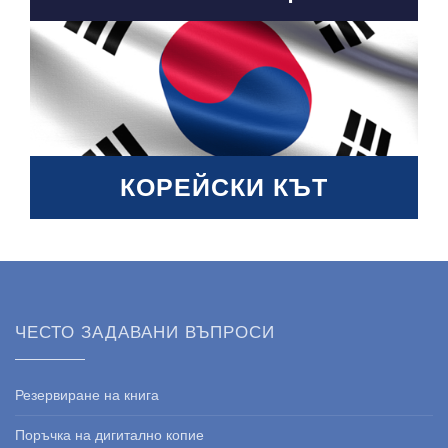
КОРЕЙСКИ КЪТ
ЧЕСТО ЗАДАВАНИ ВЪПРОСИ
Резервиране на книга
Поръчка на дигитално копие