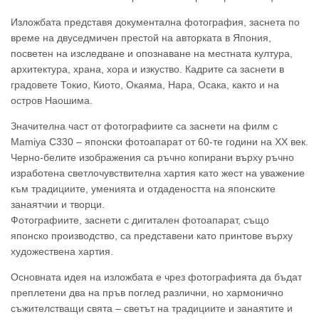
Изложбата представя документална фотография, заснета по
време на двуседмичен престой на авторката в Япония,
посветен на изследване и опознаване на местната култура,
архитектура, храна, хора и изкуство. Кадрите са заснети в
градовете Токио, Киото, Окаяма, Нара, Осака, както и на
остров Наошима.
Значителна част от фотографиите са заснети на филм с
Mamiya C330 – японски фотоапарат от 60-те години на ХХ век.
Черно-белите изображения са ръчно копирани върху ръчно
изработена светлочувствителна хартия като жест на уважение
към традициите, уменията и отдадеността на японските
занаятчии и творци.
Фотографиите, заснети с дигитален фотоапарат, също
японско производство, са представени като принтове върху
художествена хартия.
Основната идея на изложбата е чрез фотографията да бъдат
преплетени два на пръв поглед различни, но хармонично
съжителстващи свята – светът на традициите и занаятите и