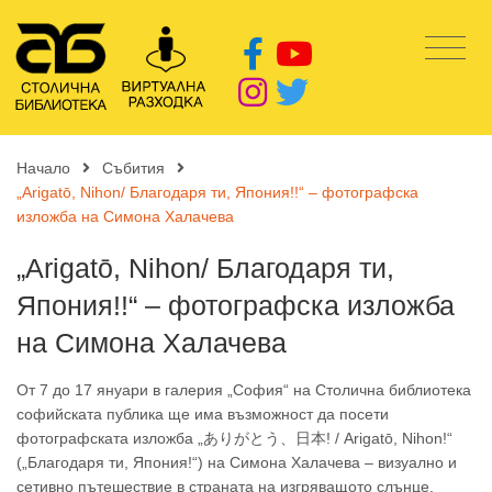
Начало
Събития
„Arigatō, Nihon/ Благодаря ти, Япония!!“ – фотографска
изложба на Симона Халачева
„Arigatō, Nihon/ Благодаря ти,
Япония!!“ – фотографска изложба
на Симона Халачева
От 7 до 17 януари в галерия „София“ на Столична библиотека
софийската публика ще има възможност да посети
фотографската изложба „ありがとう、日本! / Arigatō, Nihon!“
(„Благодаря ти, Япония!“) на Симона Халачева – визуално и
сетивно пътешествие в страната на изгряващото слънце.