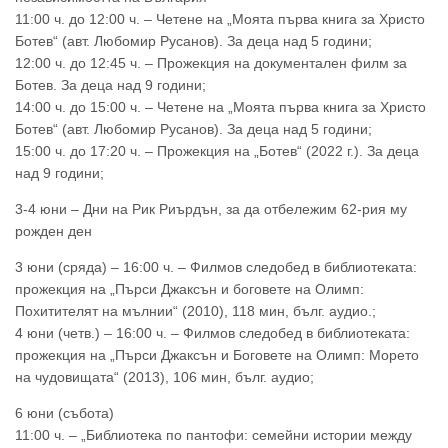
11:00 ч. до 12:00 ч. – Четене на „Моята първа книга за Христо
Ботев“ (авт. Любомир Русанов). За деца над 5 години;
12:00 ч. до 12:45 ч. – Прожекция на документален филм за
Ботев. За деца над 9 години;
14:00 ч. до 15:00 ч. – Четене на „Моята първа книга за Христо
Ботев“ (авт. Любомир Русанов). За деца над 5 години;
15:00 ч. до 17:20 ч. – Прожекция на „Ботев“ (2022 г.). За деца
над 9 години;
3-4 юни – Дни на Рик Риърдън, за да отбележим 62-рия му
рожден ден
3 юни (сряда) – 16:00 ч. – Филмов следобед в библиотеката:
прожекция на „Пърси Джаксън и боговете на Олимп:
Похитителят на мълнии“ (2010), 118 мин, бълг. аудио.;
4 юни (четв.) – 16:00 ч. – Филмов следобед в библиотеката:
прожекция на „Пърси Джаксън и Боговете на Олимп: Морето
на чудовищата“ (2013), 106 мин, бълг. аудио;
6 юни (събота)
11:00 ч. – „Библиотека по пантофи: семейни истории между