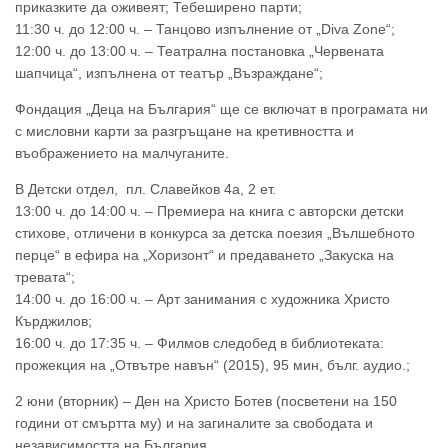
приказките да оживеят; Тебеширено парти;
11:30 ч. до 12:00 ч. – Танцово изпълнение от „Diva Zone“;
12:00 ч. до 13:00 ч. – Театрална постановка „Червената
шапчица“, изпълнена от театър „Възраждане“;
Фондация „Деца на България“ ще се включат в програмата ни
с мисловни карти за разгръщане на кретивността и
въображението на малчуганите.
В Детски отдел, пл. Славейков 4а, 2 ет.
13:00 ч. до 14:00 ч. – Премиера на книга с авторски детски
стихове, отличени в конкурса за детска поезия „Вълшебното
перце“ в ефира на „Хоризонт“ и предаването „Закуска на
тревата“;
14:00 ч. до 16:00 ч. – Арт занимания с художника Христо
Кърджилов;
16:00 ч. до 17:35 ч. – Филмов следобед в библиотеката:
прожекция на „Отвътре навън“ (2015), 95 мин, бълг. аудио.;
2 юни (вторник) – Ден на Христо Ботев (посветени на 150
години от смъртта му) и на загиналите за свободата и
независимостта на България