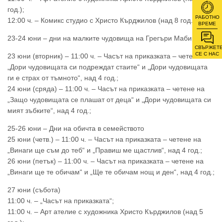
год.);
РАБОТНО
12:00 ч. – Комикс студио с Христо Кърджилов (над 8 год.);
ВРЕМЕ
23-24 юни – дни на малките чудовища на Грегъри Мабир
СВЪРЖЕТ
СЕ С НАС
23 юни (вторник) – 11:00 ч. – Часът на приказката – четене на
„Дори чудовищата си подреждат стаите“ и „Дори чудовищата
ги е страх от тъмното“, над 4 год.;
24 юни (сряда) – 11:00 ч. – Часът на приказката – четене на
„Защо чудовищата се плашат от деца“ и „Дори чудовищата си
мият зъбките“, над 4 год.;
25-26 юни – Дни на обичта в семейството
25 юни (четв.) – 11:00 ч. – Часът на приказката – четене на
„Винаги ще съм до теб“ и „Правиш ме щастлив“, над 4 год.;
26 юни (петък) – 11:00 ч. – Часът на приказката – четене на
„Винаги ще те обичам“ и „Ще те обичам нощ и ден“, над 4 год.;
27 юни (събота)
11:00 ч. – „Часът на приказката“;
11:00 ч. – Арт ателие с художника Христо Кърджилов (над 5