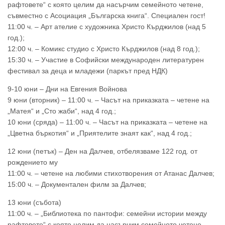
рафтовете“ с която целим да насърчим семейното четене,
съвместно с Асоциация „Българска книга“. Специален гост!
11:00 ч. – Арт ателие с художника Христо Кърджилов (над 5
год.);
12:00 ч. – Комикс студио с Христо Кърджилов (над 8 год.);
15:30 ч. – Участие в Софийски международен литературен
фестивал за деца и младежи (паркът пред НДК)
9-10 юни – Дни на Евгения Войнова
9 юни (вторник) – 11:00 ч. – Часът на приказката – четене на
„Матея“ и „Сто жаби“, над 4 год.;
10 юни (сряда) – 11:00 ч. – Часът на приказката – четене на
„Цветна бъркотия“ и „Приятелите знаят как“, над 4 год.;
12 юни (петък) – Ден на Далчев, отбелязваме 122 год. от
рождението му
11:00 ч. – четене на любими стихотворения от Атанас Далчев;
15:00 ч. – Документален филм за Далчев;
13 юни (събота)
11:00 ч. – „Библиотека по пантофи: семейни истории между
рафтовете“ с която целим да насърчим семейното четене,