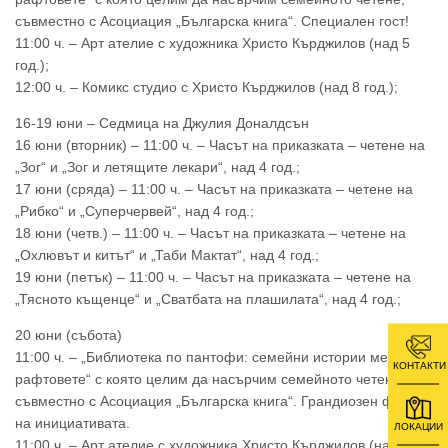
съвместно с Асоциация „Българска книга“. Специален гост!
11:00 ч. – Арт ателие с художника Христо Кърджилов (над 5
год.);
12:00 ч. – Комикс студио с Христо Кърджилов (над 8 год.);
16-19 юни – Седмица на Джулия Доналдсън
16 юни (вторник) – 11:00 ч. – Часът на приказката – четене на
„Зог“ и „Зог и летящите лекари“, над 4 год.;
17 юни (сряда) – 11:00 ч. – Часът на приказката – четене на
„Рибко“ и „Суперчервей“, над 4 год.;
18 юни (четв.) – 11:00 ч. – Часът на приказката – четене на
„Охлювът и китът“ и „Таби Мактат“, над 4 год.;
19 юни (петък) – 11:00 ч. – Часът на приказката – четене на
„Тясното къщенце“ и „Сватбата на плашилата“, над 4 год.;
20 юни (събота)
11:00 ч. – „Библиотека по пантофи: семейни истории между
КОНТАКТИ
рафтовете“ с която целим да насърчим семейното четене,
съвместно с Асоциация „Българска книга“. Грандиозен финал
на инициативата.
ЛОКАЦИИ
11:00 ч. – Арт ателие с художника Христо Кърджилов (над 5