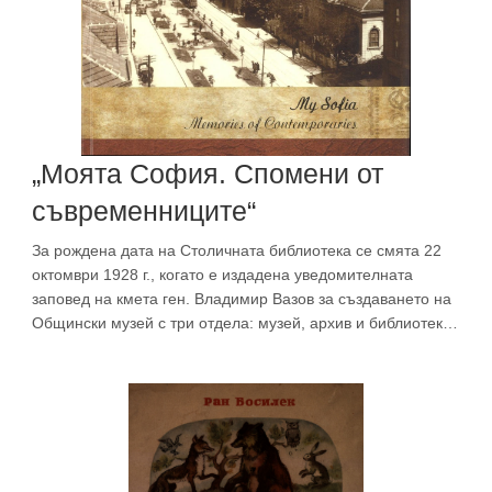
„Моята София. Спомени от
съвременниците“
За рождена дата на Столичната библиотека се смята 22
октомври 1928 г., когато е издадена уведомителната
заповед на кмета ген. Владимир Вазов за създаването на
Общински музей с три отдела: музей, архив и библиотека.
Първата институция, която започва работа, е
Библиотеката, настанена на пл. „П. Р. Славейков“ № 9.
След това са наемани други помещения на пл. „Св.
Неделя“ и бул. „Мария Луиза“.През 1941 г. Общината
купува сградата на пл. „Бански“ № 3 за нуждите на
Общинския музей. Виж дигиталното копие в дигитална
платформа „Сердика“