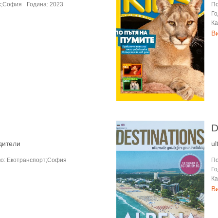
с;София
Година: 2023
По
Го
Ка
В
D
дители
ul
о: Екотранспорт;София
По
Го
Ка
В