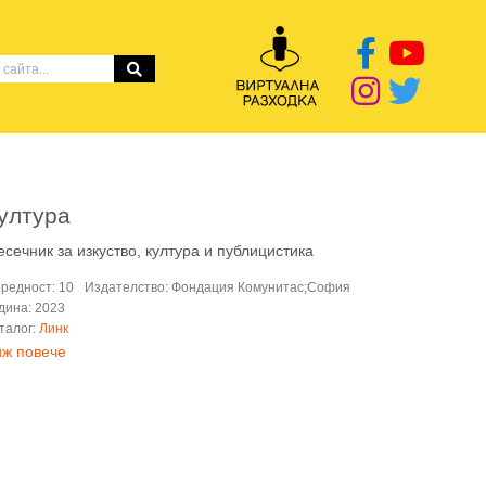
ултура
сечник за изкуство, култура и публицистика
редност: 10
Издателство: Фондация Комунитас;София
дина: 2023
талог:
Линк
иж повече