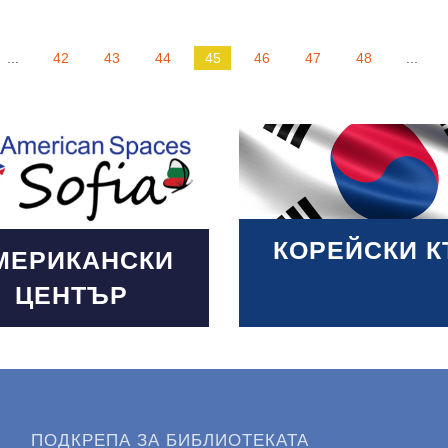
...
42
43
44
45
46
47
48
...
 More
КОРЕЙСКИ К
МЕРИКАНСКИ
ЦЕНТЪР
ПОДКРЕПА ЗА БИБЛИОТЕКАТА