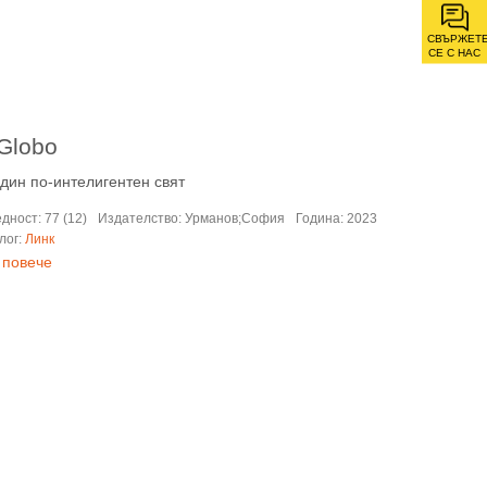
СВЪРЖЕТ
СЕ С НАС
 Globo
един по-интелигентен свят
дност: 77 (12)
Издателство: Урманов;София
Година: 2023
лог:
Линк
 повече