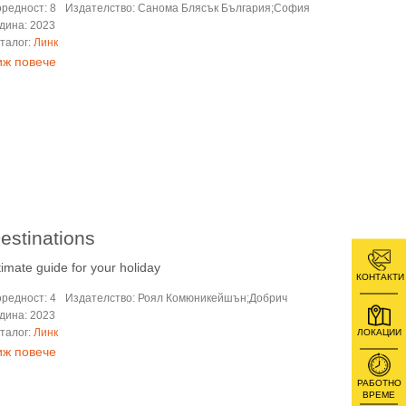
редност: 8
Издателство: Санома Блясък България;София
дина: 2023
талог:
Линк
иж повече
estinations
timate guide for your holiday
КОНТАКТИ
редност: 4
Издателство: Роял Комюникейшън;Добрич
дина: 2023
талог:
Линк
ЛОКАЦИИ
иж повече
РАБОТНО
ВРЕМЕ