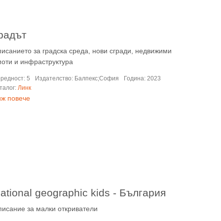
радът
исанието за градска среда, нови сгради, недвижими
моти и инфраструктура
редност: 5
Издателство: Балпекс;София
Година: 2023
талог:
Линк
иж повече
ational geographic kids - България
писание за малки откриватели