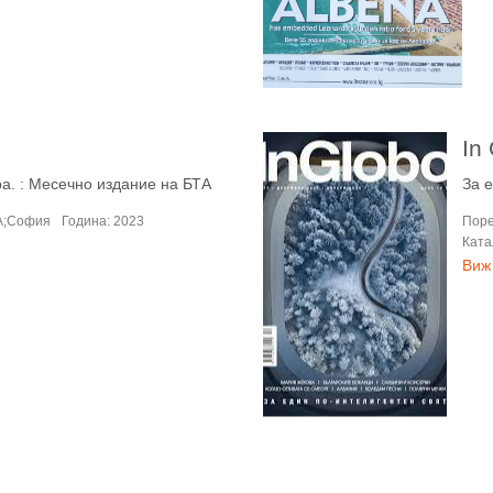
In
ра. : Месечно издание на БТА
За 
А;София
Година: 2023
Поре
Ката
Виж