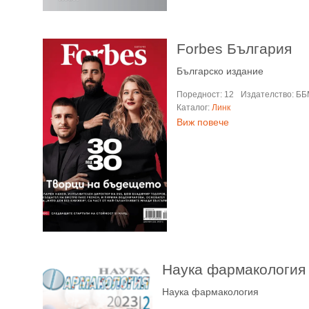
Forbes България
Българско издание
Поредност: 12
Издателство: Б
Каталог:
Линк
Виж повече
Наука фармакология
Наука фармакология