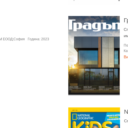
Г
Сп
и
БМ ЕООД;София
Година: 2023
По
Ка
В
N
С