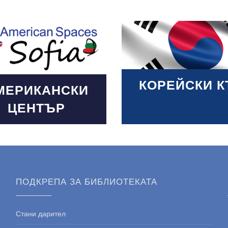
Loading PDF 24% ...
 More
КОРЕЙСКИ К
МЕРИКАНСКИ
ЦЕНТЪР
ПОДКРЕПА ЗА БИБЛИОТЕКАТА
Стани дарител