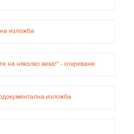
сна изложба
е на няколко века!“ - откриване
тодокументална изложба