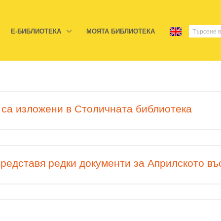
E-БИБЛИОТЕКА
МОЯТА БИБЛИОТЕКА
" са изложени в Столичната библиотека
редставя редки документи за Априлското въ