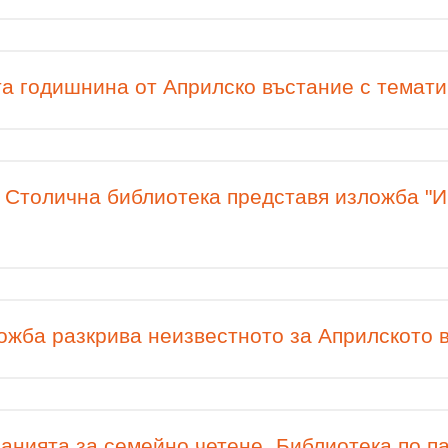
та годишнина от Априлско въстание с темат
 Столична библиотека представя изложба "И 
ожба разкрива неизвестното за Априлското 
анията за семейно четене „Библиотека по 