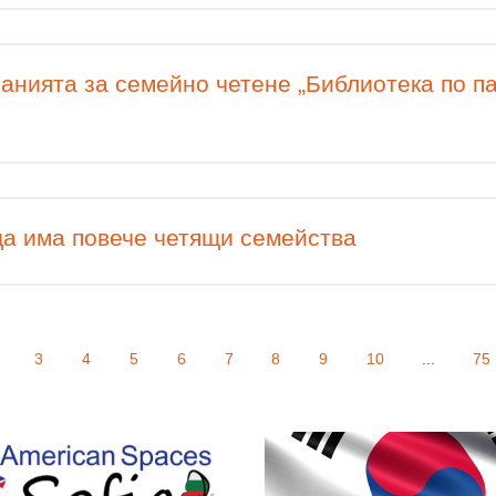
анията за семейно четене „Библиотека по 
да има повече четящи семейства
3
4
5
6
7
8
9
10
...
75
 More