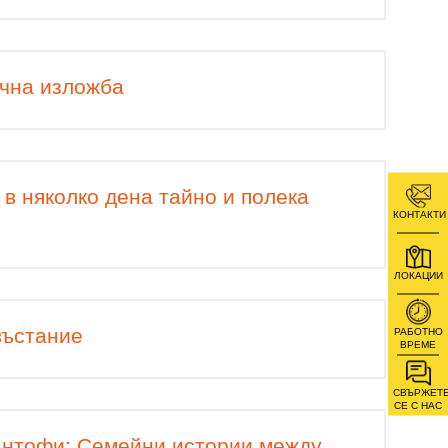
ична изложба
в няколко дена тайно и полека
КОНТАКТИ
ЛОКАЦИИ
въстание
РАБОТНО
ВРЕМЕ
СВЪРЖЕТ
СЕ С НАС
пантофи: Семейни истории между