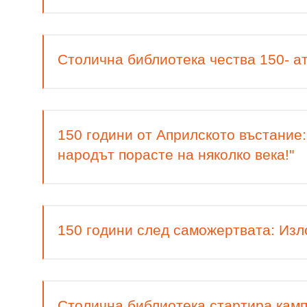
Столична библиотека чества 150- а
150 години от Априлското въстание:
народът порасте на няколко века!"
150 години след саможертвата: Изл
Столична библиотека стартира камп