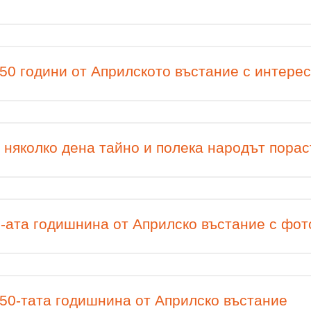
50 години от Априлското въстание с интере
 няколко дена тайно и полека народът пораст
0-ата годишнина от Априлско въстание с фо
50-тата годишнина от Априлско въстание