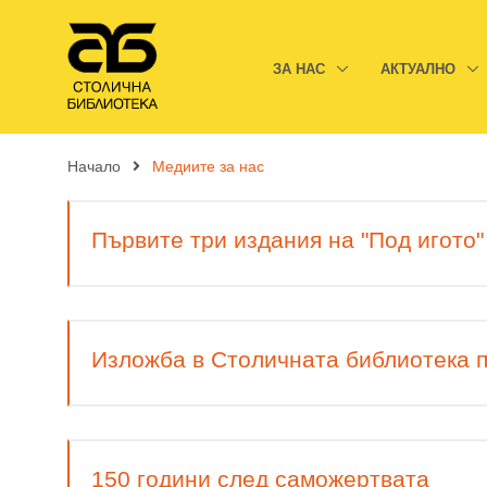
ЗА НАС
АКТУАЛНО
Начало
Медиите за нас
Първите три издания на "Под игото
Изложба в Столичната библиотека п
150 години след саможертвата