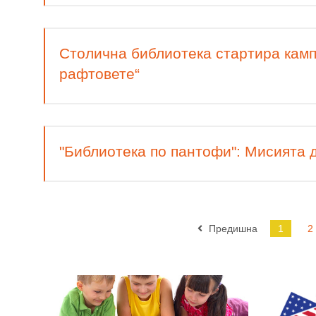
Столична библиотека стартира камп
рафтовете“
"Библиотека по пантофи": Мисията 
Предишна
1
2
Read More
Read