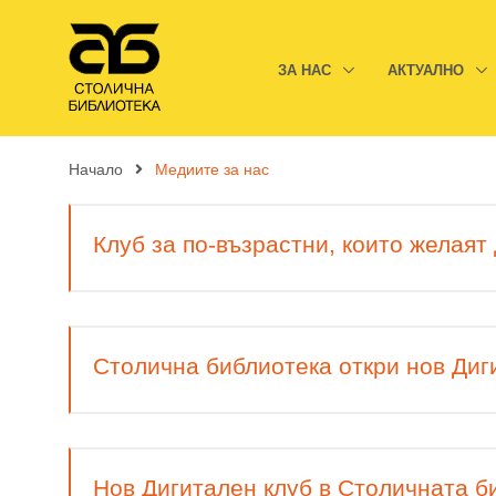
ЗА НАС
АКТУАЛНО
Начало
Медиите за нас
Клуб за по-възрастни, които желаят
Столична библиотека откри нов Диг
Нов Дигитален клуб в Столичната б