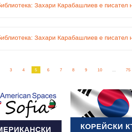
иблиотека: Захари Карабашлиев е писател н
иблиотека: Захари Карабашлиев е писател н
3
4
5
6
7
8
9
10
...
75
 More
КОРЕЙСКИ К
МЕРИКАНСКИ