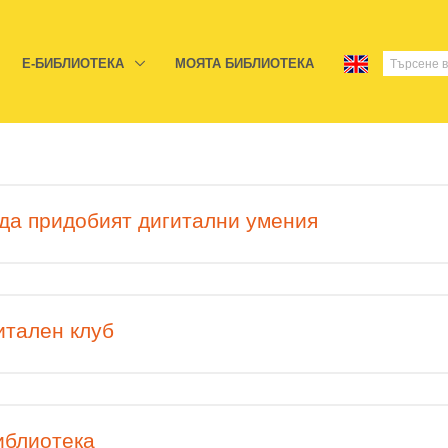
E-БИБЛИОТЕКА
МОЯТА БИБЛИОТЕКА
 да придобият дигитални умения
итален клуб
иблиотека