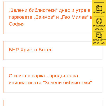
„Зелени библиотеки“ днес и утре в
ЛОКАЦИИ
парковете „Заимов“ и „Гео Милев“ в
София
РАБОТНО
ВРЕМЕ
СВЪРЖЕТ
СЕ С НАС
БНР Христо Ботев
С книга в парка - продължава
инициативата "Зелени библиотеки"